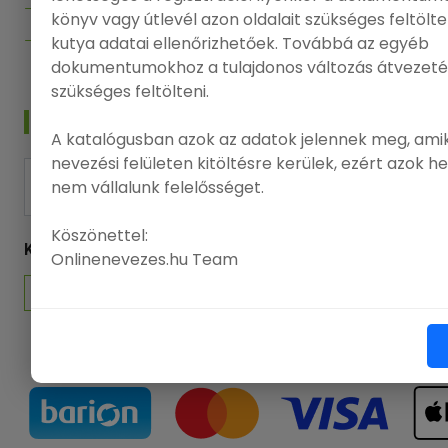
Adatvédelmi politika
könyv vagy útlevél azon oldalait szükséges feltölt
Felhasználási feltételek
kutya adatai ellenőrizhetőek. Továbbá az egyéb
dokumentumokhoz a tulajdonos változás átvezeté
szükséges feltölteni.
HÍRLEVÉL
A katalógusban azok az adatok jelennek meg, amik
nevezési felületen kitöltésre kerülek, ezért azok h
nem vállalunk felelősséget.
FELIRATKOZÁS
Köszönettel:
KÖVESSEN MINKET
Onlinenevezes.hu Team