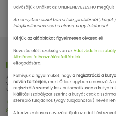
Üdvözöljük Önöket az ONLINENEVEZES.HU megújult
Amennyiben észlel bármi féle „problémát”, kérjük j
info@onlinenevezes.hu címen, vagy telefonon!
Kérjük, az alábbiakat figyelmesen olvassa el!
Nevezés előtt szükség van az
Adatvédelmi szabály
Általános felhasználási feltételek
elfogadására.
KAPCSOLAT
Felhívjuk a figyelmüket, hogy
a regisztráció a kuty
Amennyiben kérdése, észrevétele lenne, kérjük
nevén történjen
, mert Ő lesz egyben a nevező. A 
vegye fel a kapcsolatot elérhetőségeink
regisztráló személy lesz automatikusan a kutya tu
valamelyikén.
kiállítási szabályzat szerint a kutyát csak a szárm
szereplő tulajdonos (vagy tulajdonosok) nevén leh
9143 Enese, Dózsa György utca 29.
info@onlinenevezes.hu
A kedvezményes nevezési díjak az adott évi szövet