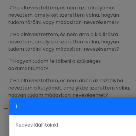
Ha eltévesztettem, és nem azt a kutyámat
neveztem, amelyiket szerettem volna, hogyan
tudom törölni, vagy módosítani nevezésemet?
Ha eltévesztettem, és nem arra a kiállításra
neveztem, amelyikre szerettem volna, hogyan
tudom törölni, vagy módosítani nevezésemet?
Hogyan tudom feltölteni a szükséges
dokumentumot?
Ha eltévesztettem, és nem abba az osztályba
neveztem a kutyámat, amelyikbe szerettem volna,
hogyan tudom módosítani nevezésemet?
ℹ
Pénzügy
Nevezési díjat hogyan fizethetem?
Kedves Kiállítóink!
Fizethetek-e a helyszínen?