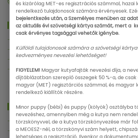
+36 20 573 5726
és kizárólag MET-es regisztrációs számmal, hazai
rendelkező tulajdonosok számára érvényesek. Ezé
bejelentkezés után, a Személyes menüben az adat
MENÜ
az aktuális évi szövetségi kártya számát, mert a
csak érvényes tagsággal vehetők igénybe.
Főoldal
Külföldi tulajdonosok számára a szövetségi kártya
Kiállítások
kedvezményes nevezési lehetőséget!
Segítség
Kapcsolat
FIGYELEM!
Magyar kutyafajták nevezési díja, a nev
díjtáblázatban szereplő összegek 50 %-a, de csak 
Vissza az Onlinenevezes.hu-ra
magyar (MET) regisztárciós számmal, és magyar 
rendelkező kiállítók részére.
INFO
Minor puppy (bébi) és puppy (kölyök) osztályba t
nevezéshez, amennyiben még a kutya nem rendel
Bejelentkezés
törzskönyvvel, de a kutya törzskönyvezése már f
a MEOESZ-nél, a törzskönyvi szám helyett, chips
Regisztráció
lehetséges a regisztráció. Ilyenkor a dokumentumo