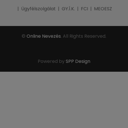
|
Ügyfélszolgálat
|
GY.Í.K.
|
FCI
|
MEOESZ
©
Online Nevezés
. All Rights Reserved.
Powered by
SPP Design